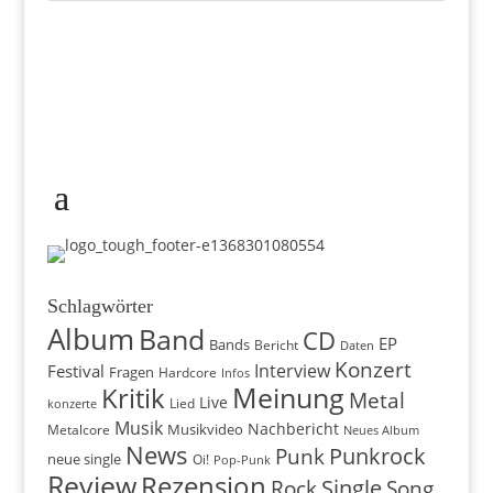
Schlagwörter
Album
Band
CD
EP
Bands
Bericht
Daten
Konzert
Interview
Festival
Fragen
Hardcore
Infos
Meinung
Kritik
Metal
Live
konzerte
Lied
Musik
Nachbericht
Musikvideo
Metalcore
Neues Album
News
Punkrock
Punk
neue single
Oi!
Pop-Punk
Review
Rezension
Rock
Single
Song