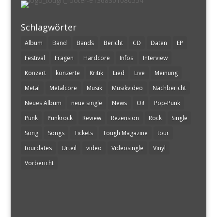
Schlagwörter
Album
Band
Bands
Bericht
CD
Daten
EP
Festival
Fragen
Hardcore
Infos
Interview
Konzert
konzerte
Kritik
Lied
Live
Meinung
Metal
Metalcore
Musik
Musikvideo
Nachbericht
Neues Album
neue single
News
Oi!
Pop-Punk
Punk
Punkrock
Review
Rezension
Rock
Single
Song
Songs
Tickets
Tough Magazine
tour
tourdates
Urteil
video
Videosingle
Vinyl
Vorbericht