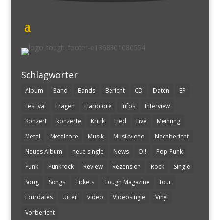
Schlagwörter
Album
Band
Bands
Bericht
CD
Daten
EP
Festival
Fragen
Hardcore
Infos
Interview
Konzert
konzerte
Kritik
Lied
Live
Meinung
Metal
Metalcore
Musik
Musikvideo
Nachbericht
Neues Album
neue single
News
Oi!
Pop-Punk
Punk
Punkrock
Review
Rezension
Rock
Single
Song
Songs
Tickets
Tough Magazine
tour
tourdates
Urteil
video
Videosingle
Vinyl
Vorbericht