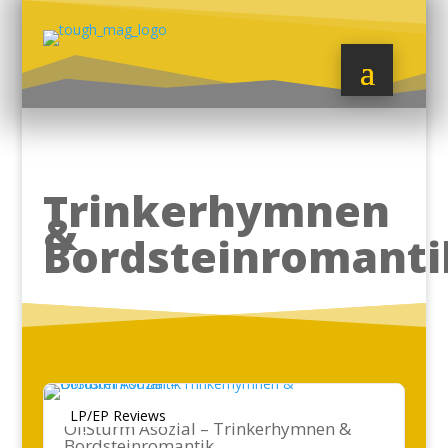
Trinkerhymnen
&
Bordsteinromanti
LP/EP Reviews
Oi!Sturm Asozial – Trinkerhymnen &
Bordsteinromantik