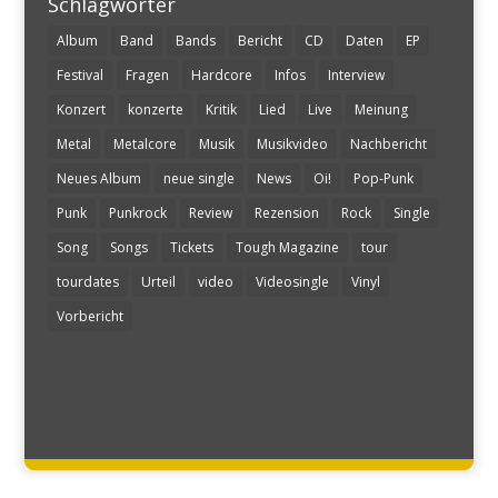
Schlagwörter
Album
Band
Bands
Bericht
CD
Daten
EP
Festival
Fragen
Hardcore
Infos
Interview
Konzert
konzerte
Kritik
Lied
Live
Meinung
Metal
Metalcore
Musik
Musikvideo
Nachbericht
Neues Album
neue single
News
Oi!
Pop-Punk
Punk
Punkrock
Review
Rezension
Rock
Single
Song
Songs
Tickets
Tough Magazine
tour
tourdates
Urteil
video
Videosingle
Vinyl
Vorbericht