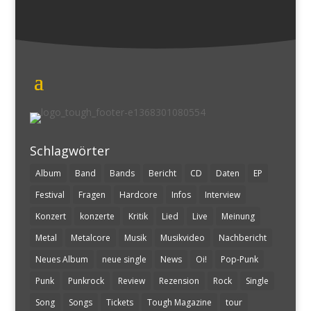
Schlagwörter
Album
Band
Bands
Bericht
CD
Daten
EP
Festival
Fragen
Hardcore
Infos
Interview
Konzert
konzerte
Kritik
Lied
Live
Meinung
Metal
Metalcore
Musik
Musikvideo
Nachbericht
Neues Album
neue single
News
Oi!
Pop-Punk
Punk
Punkrock
Review
Rezension
Rock
Single
Song
Songs
Tickets
Tough Magazine
tour