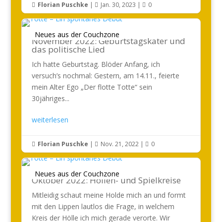
Florian Puschke
|
Jan. 30, 2023
|
0



Neues aus der Couchzone
November 2022: Geburtstagskater und
das politische Lied
Ich hatte Geburtstag. Blöder Anfang, ich
versuch’s nochmal: Gestern, am 14.11., feierte
mein Alter Ego „Der flotte Totte“ sein
30jähriges...
weiterlesen
Florian Puschke
|
Nov. 21, 2022
|
0



Neues aus der Couchzone
Oktober 2022: Höllen- und Spielkreise
Mitleidig schaut meine Holde mich an und formt
mit den Lippen lautlos die Frage, in welchem
Kreis der Hölle ich mich gerade verorte. Wir