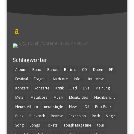
Schlagwörter
Album
Band
Bands
Bericht
CD
Daten
EP
Festival
Fragen
Hardcore
Infos
Interview
Konzert
konzerte
Kritik
Lied
Live
Meinung
Metal
Metalcore
Musik
Musikvideo
Nachbericht
Neues Album
neue single
News
Oi!
Pop-Punk
Punk
Punkrock
Review
Rezension
Rock
Single
Song
Songs
Tickets
Tough Magazine
tour