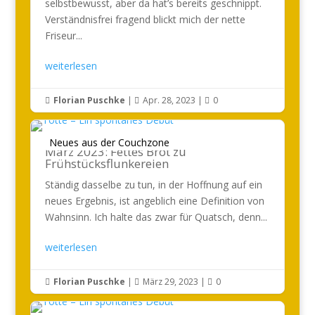
selbstbewusst, aber da hat’s bereits geschnippt.
Verständnisfrei fragend blickt mich der nette
Friseur...
weiterlesen
Florian Puschke
|
Apr. 28, 2023
|
0



Neues aus der Couchzone
März 2023: Fettes Brot zu
Frühstücksflunkereien
Ständig dasselbe zu tun, in der Hoffnung auf ein
neues Ergebnis, ist angeblich eine Definition von
Wahnsinn. Ich halte das zwar für Quatsch, denn...
weiterlesen
Florian Puschke
|
März 29, 2023
|
0


