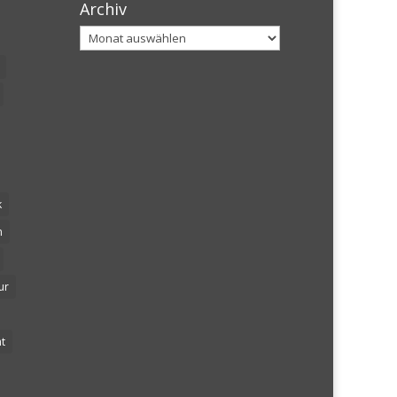
Archiv
Archiv
k
n
ur
t