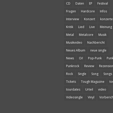
CD
Daten
EP
Festival
Fragen
Hardcore
Infos
Interview
Konzert
konzerte
Kritik
Lied
Live
Meinung
Metal
Metalcore
Musik
Musikvideo
Nachbericht
Neues Album
neue single
News
Oi!
Pop-Punk
Pun
Punkrock
Review
Rezensio
Rock
Single
Song
Songs
Tickets
Tough Magazine
to
tourdates
Urteil
video
Videosingle
Vinyl
Vorberich