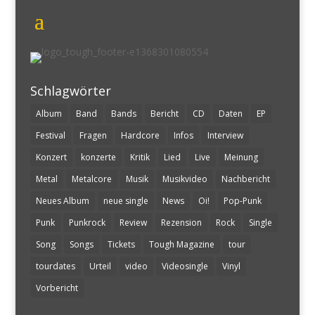
Schlagwörter
Album
Band
Bands
Bericht
CD
Daten
EP
Festival
Fragen
Hardcore
Infos
Interview
Konzert
konzerte
Kritik
Lied
Live
Meinung
Metal
Metalcore
Musik
Musikvideo
Nachbericht
Neues Album
neue single
News
Oi!
Pop-Punk
Punk
Punkrock
Review
Rezension
Rock
Single
Song
Songs
Tickets
Tough Magazine
tour
tourdates
Urteil
video
Videosingle
Vinyl
Vorbericht