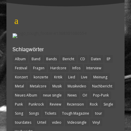
Schlagwörter
Album
Band
Bands
Bericht
CD
Daten
EP
Festival
Fragen
Hardcore
Infos
Interview
Konzert
konzerte
Kritik
Lied
Live
Meinung
Metal
Metalcore
Musik
Musikvideo
Nachbericht
Neues Album
neue single
News
Oi!
Pop-Punk
Punk
Punkrock
Review
Rezension
Rock
Single
Song
Songs
Tickets
Tough Magazine
tour
tourdates
Urteil
video
Videosingle
Vinyl