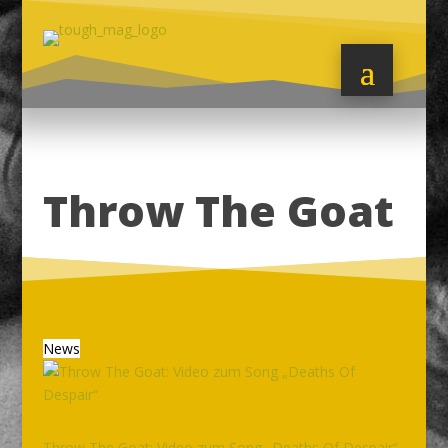
Throw The Goat
News
Throw The Goat: Video zum Song „Deaths Of Despair“