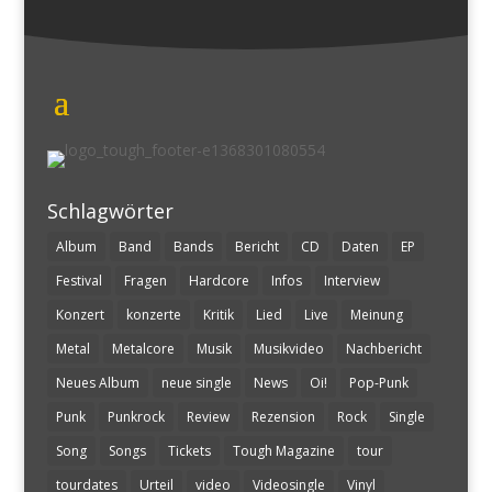
Schlagwörter
Album
Band
Bands
Bericht
CD
Daten
EP
Festival
Fragen
Hardcore
Infos
Interview
Konzert
konzerte
Kritik
Lied
Live
Meinung
Metal
Metalcore
Musik
Musikvideo
Nachbericht
Neues Album
neue single
News
Oi!
Pop-Punk
Punk
Punkrock
Review
Rezension
Rock
Single
Song
Songs
Tickets
Tough Magazine
tour
tourdates
Urteil
video
Videosingle
Vinyl