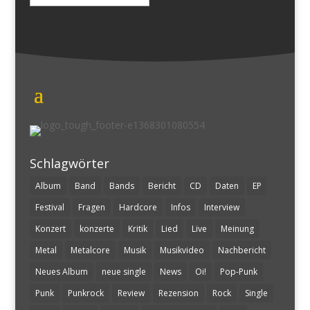
nach:
Schlagwörter
Album
Band
Bands
Bericht
CD
Daten
EP
Festival
Fragen
Hardcore
Infos
Interview
Konzert
konzerte
Kritik
Lied
Live
Meinung
Metal
Metalcore
Musik
Musikvideo
Nachbericht
Neues Album
neue single
News
Oi!
Pop-Punk
Punk
Punkrock
Review
Rezension
Rock
Single