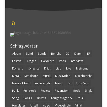
Schlagwörter
Album
Band
Bands
Bericht
CD
Daten
EP
Festival
Fragen
Hardcore
Infos
Interview
Konzert
konzerte
Kritik
Lied
Live
Meinung
Metal
Metalcore
Musik
Musikvideo
Nachbericht
Neues Album
neue single
News
Oi!
Pop-Punk
Punk
Punkrock
Review
Rezension
Rock
Single
Song
Songs
Tickets
Tough Magazine
tour
tourdates
Urteil
video
Videosingle
Vinyl