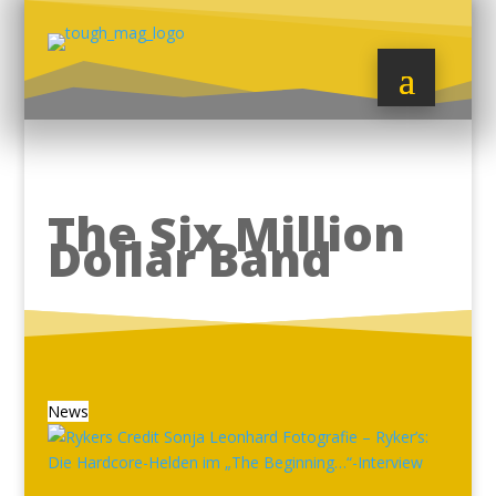
The Six Million
Dollar Band
News