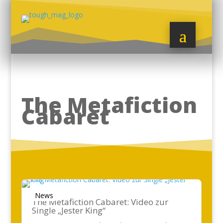
The Metafiction
Cabaret
News
The Metafiction Cabaret: Video zur
Single „Jester King“