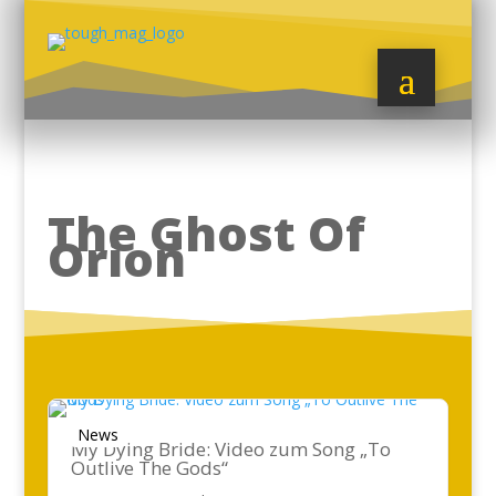
The Ghost Of
Orion
News
My Dying Bride: Video zum Song „To
Outlive The Gods“