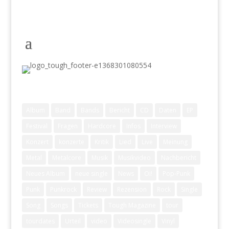
Schlagwörter
Album
Band
Bands
Bericht
CD
Daten
EP
Festival
Fragen
Hardcore
Infos
Interview
Konzert
konzerte
Kritik
Lied
Live
Meinung
Metal
Metalcore
Musik
Musikvideo
Nachbericht
Neues Album
neue single
News
Oi!
Pop-Punk
Punk
Punkrock
Review
Rezension
Rock
Single
Song
Songs
Tickets
Tough Magazine
tour
tourdates
Urteil
video
Videosingle
Vinyl