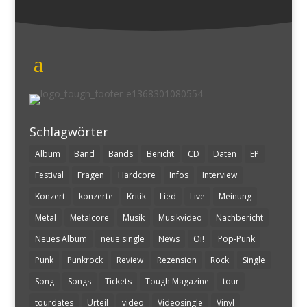
Schlagwörter
Album
Band
Bands
Bericht
CD
Daten
EP
Festival
Fragen
Hardcore
Infos
Interview
Konzert
konzerte
Kritik
Lied
Live
Meinung
Metal
Metalcore
Musik
Musikvideo
Nachbericht
Neues Album
neue single
News
Oi!
Pop-Punk
Punk
Punkrock
Review
Rezension
Rock
Single
Song
Songs
Tickets
Tough Magazine
tour
tourdates
Urteil
video
Videosingle
Vinyl