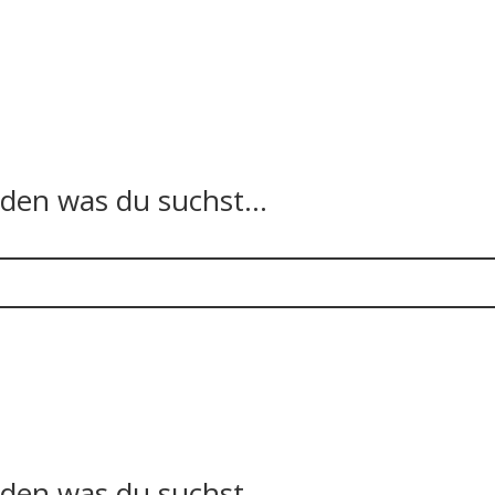
n was du suchst...
n was du suchst...