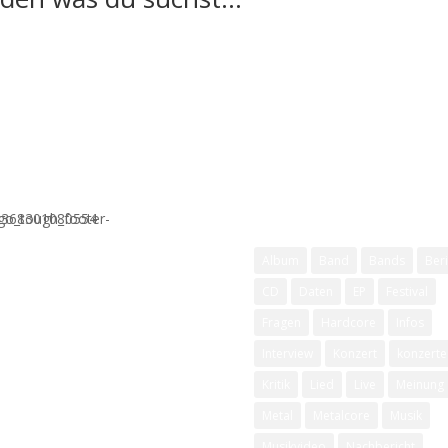
Schlagwörter
Album
Band
Bands
Beri
CD
Daten
EP
Festival
Fragen
Hardcore
Infos
Interview
Konzert
konzerte
Kritik
Lied
Live
Meinung
Metal
Metalcore
Musik
Musikvideo
Nachbericht