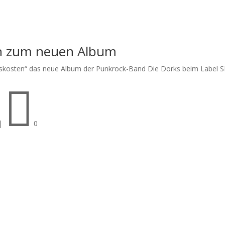
ch zum neuen Album
skosten“ das neue Album der Punkrock-Band Die Dorks beim Label SN-

|
0