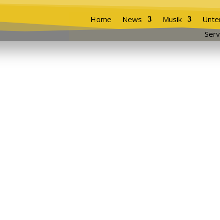
Home
News
Musik
Unte
Serv