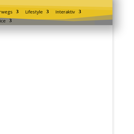
rwegs
Lifestyle
Interaktiv
ice