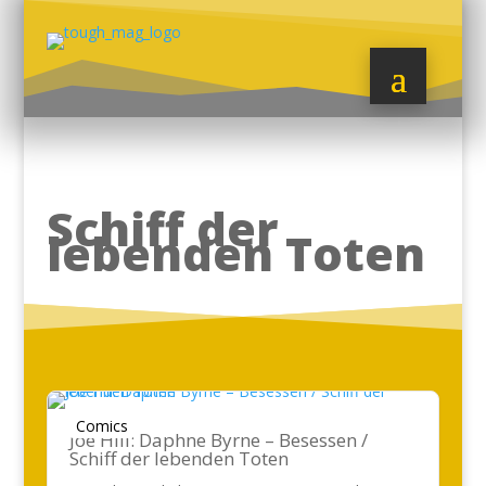
Schiff der
lebenden Toten
Comics
Joe Hill: Daphne Byrne – Besessen /
Schiff der lebenden Toten