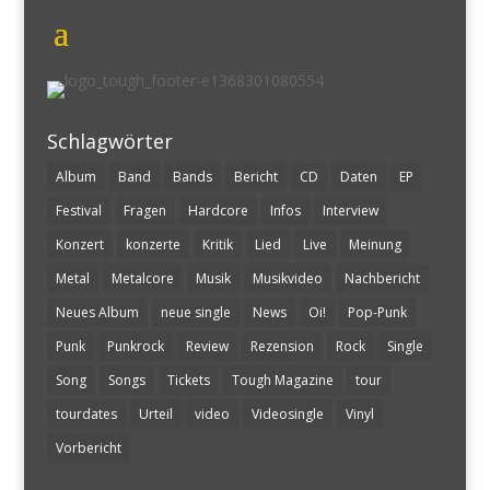
Schlagwörter
Album
Band
Bands
Bericht
CD
Daten
EP
Festival
Fragen
Hardcore
Infos
Interview
Konzert
konzerte
Kritik
Lied
Live
Meinung
Metal
Metalcore
Musik
Musikvideo
Nachbericht
Neues Album
neue single
News
Oi!
Pop-Punk
Punk
Punkrock
Review
Rezension
Rock
Single
Song
Songs
Tickets
Tough Magazine
tour
tourdates
Urteil
video
Videosingle
Vinyl
Vorbericht