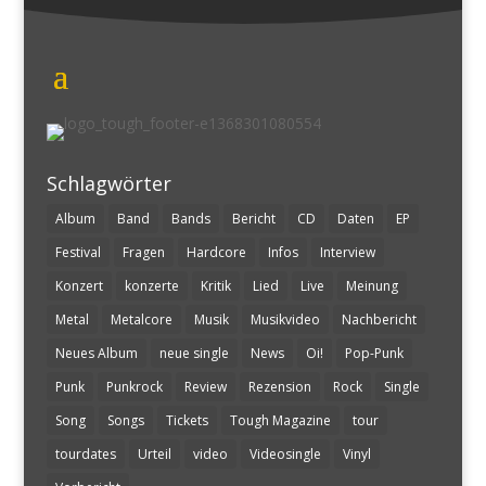
Schlagwörter
Album
Band
Bands
Bericht
CD
Daten
EP
Festival
Fragen
Hardcore
Infos
Interview
Konzert
konzerte
Kritik
Lied
Live
Meinung
Metal
Metalcore
Musik
Musikvideo
Nachbericht
Neues Album
neue single
News
Oi!
Pop-Punk
Punk
Punkrock
Review
Rezension
Rock
Single
Song
Songs
Tickets
Tough Magazine
tour
tourdates
Urteil
video
Videosingle
Vinyl