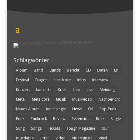
Schlagwörter
Album
Band
Bands
Bericht
CD
Daten
EP
Festival
Fragen
Hardcore
Infos
Interview
Konzert
konzerte
Kritik
Lied
Live
Meinung
Metal
Metalcore
Musik
Musikvideo
Nachbericht
Neues Album
neue single
News
Oi!
Pop-Punk
Punk
Punkrock
Review
Rezension
Rock
Single
Song
Songs
Tickets
Tough Magazine
tour
tourdates
Urteil
video
Videosingle
Vinyl