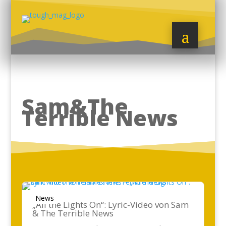
Sam&The
Terrible News
News
„All the Lights On“: Lyric-Video von Sam
& The Terrible News