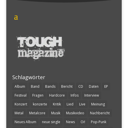
Schlagwörter
Album
Band
Bands
Bericht
CD
Daten
EP
Festival
Fragen
Hardcore
Infos
Interview
Konzert
konzerte
Kritik
Lied
Live
Meinung
Metal
Metalcore
Musik
Musikvideo
Nachbericht
Neues Album
neue single
News
Oi!
Pop-Punk