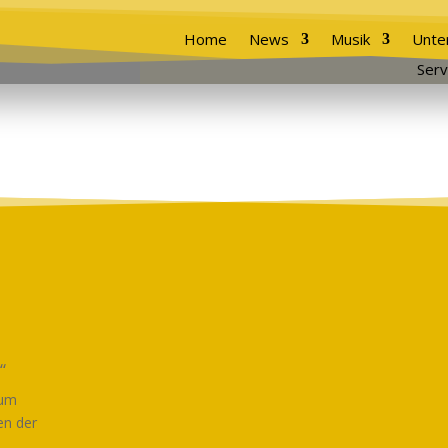
Home
News
Musik
Unte
Serv
“
zum
en der