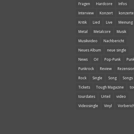
Fragen
Hardcore
Infos
Interview
Konzert
konzerte
Kritik
Lied
Live
Meinung
Metal
Metalcore
Musik
Musikvideo
Nachbericht
Neues Album
neue single
News
Oi!
Pop-Punk
Pun
Punkrock
Review
Rezensio
Rock
Single
Song
Songs
Tickets
Tough Magazine
to
tourdates
Urteil
video
Videosingle
Vinyl
Vorberich