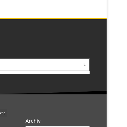
cht
Archiv