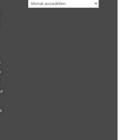
Archiv
k
n
ur
t