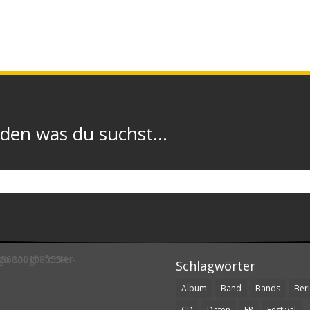
n was du suchst...
Schlagwörter
Album
Band
Bands
Beri
CD
Daten
EP
Festival