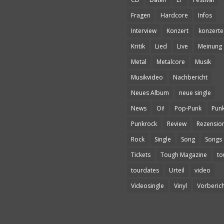
Fragen
Hardcore
Infos
Interview
Konzert
konzerte
Kritik
Lied
Live
Meinung
Metal
Metalcore
Musik
Musikvideo
Nachbericht
Neues Album
neue single
News
Oi!
Pop-Punk
Pun
Punkrock
Review
Rezensio
Rock
Single
Song
Songs
Tickets
Tough Magazine
to
tourdates
Urteil
video
Videosingle
Vinyl
Vorberich