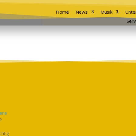
Home
News
Musik
Unte
Serv
zene
e
chtig