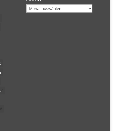
Archiv
k
n
ur
t