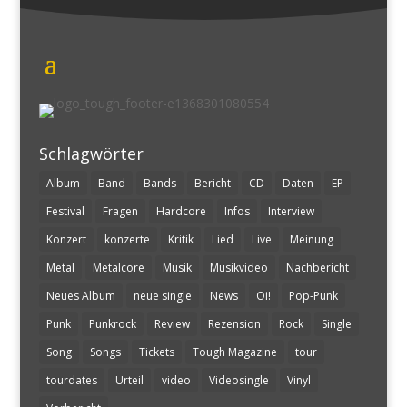
Schlagwörter
Album
Band
Bands
Bericht
CD
Daten
EP
Festival
Fragen
Hardcore
Infos
Interview
Konzert
konzerte
Kritik
Lied
Live
Meinung
Metal
Metalcore
Musik
Musikvideo
Nachbericht
Neues Album
neue single
News
Oi!
Pop-Punk
Punk
Punkrock
Review
Rezension
Rock
Single
Song
Songs
Tickets
Tough Magazine
tour
tourdates
Urteil
video
Videosingle
Vinyl