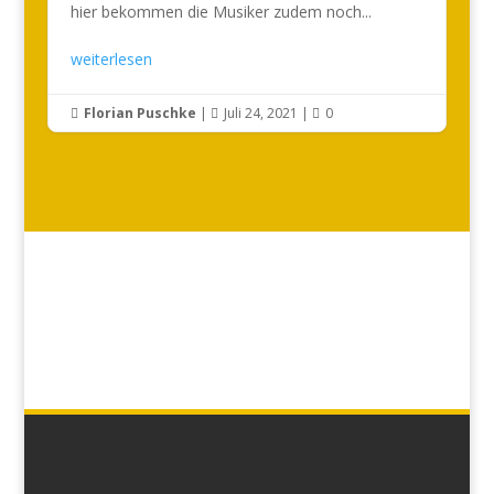
hier bekommen die Musiker zudem noch...
weiterlesen
Florian Puschke
|
Juli 24, 2021
|
0


