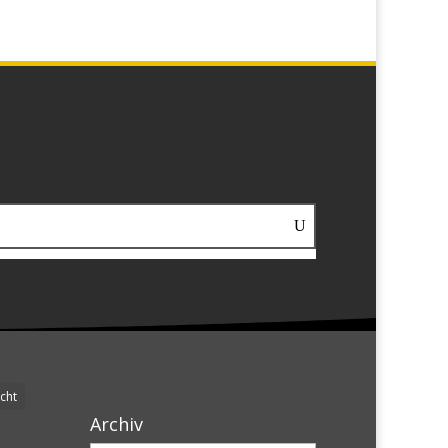
cht
Archiv