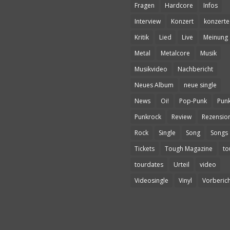
Fragen
Hardcore
Infos
Interview
Konzert
konzerte
Kritik
Lied
Live
Meinung
Metal
Metalcore
Musik
Musikvideo
Nachbericht
Neues Album
neue single
News
Oi!
Pop-Punk
Pun
Punkrock
Review
Rezensio
Rock
Single
Song
Songs
Tickets
Tough Magazine
to
tourdates
Urteil
video
Videosingle
Vinyl
Vorberich