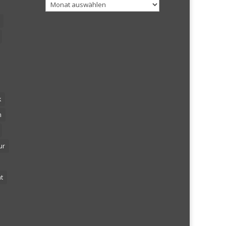
Archiv
k
n
ur
t