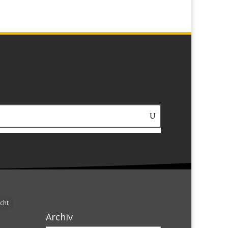
cht
Archiv