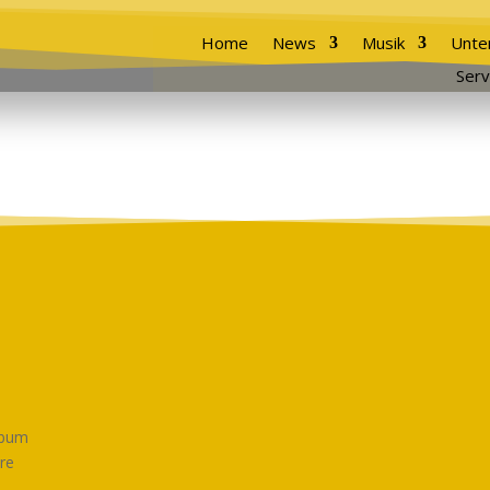
Home
News
Musik
Unte
Serv
lbum
ire