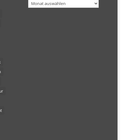
Archiv
k
n
ur
t