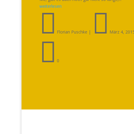
weiterlesen


Florian Puschke
|
März 4, 201

0