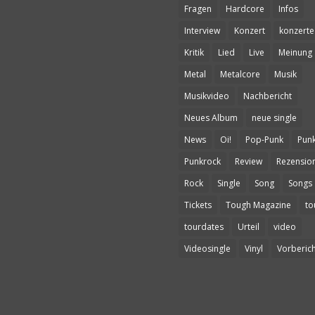
Fragen
Hardcore
Infos
Interview
Konzert
konzerte
Kritik
Lied
Live
Meinung
Metal
Metalcore
Musik
Musikvideo
Nachbericht
Neues Album
neue single
News
Oi!
Pop-Punk
Pun
Punkrock
Review
Rezensio
Rock
Single
Song
Songs
Tickets
Tough Magazine
to
tourdates
Urteil
video
Videosingle
Vinyl
Vorberich