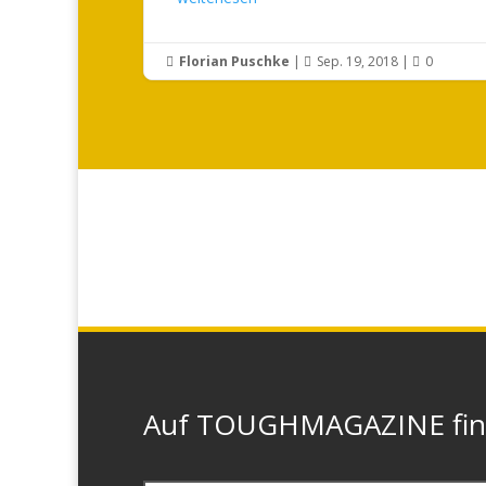
Florian Puschke
|
Sep. 19, 2018
|
0



Auf TOUGHMAGAZINE finde