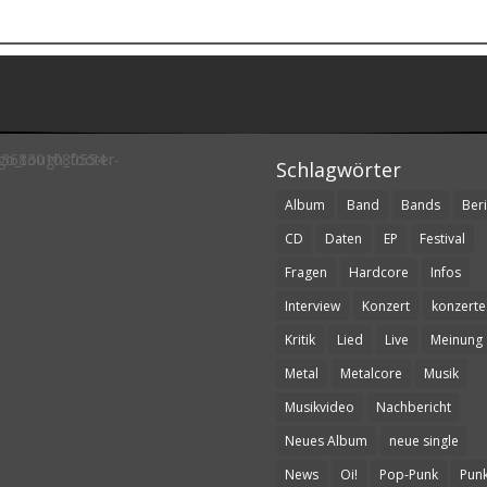
Schlagwörter
Album
Band
Bands
Beri
CD
Daten
EP
Festival
Fragen
Hardcore
Infos
Interview
Konzert
konzerte
Kritik
Lied
Live
Meinung
Metal
Metalcore
Musik
Musikvideo
Nachbericht
Neues Album
neue single
News
Oi!
Pop-Punk
Pun