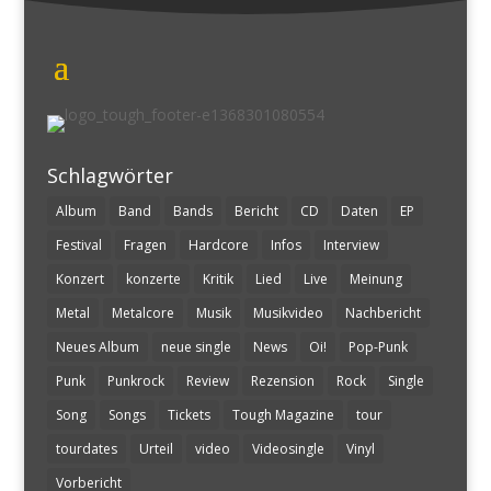
Schlagwörter
Album
Band
Bands
Bericht
CD
Daten
EP
Festival
Fragen
Hardcore
Infos
Interview
Konzert
konzerte
Kritik
Lied
Live
Meinung
Metal
Metalcore
Musik
Musikvideo
Nachbericht
Neues Album
neue single
News
Oi!
Pop-Punk
Punk
Punkrock
Review
Rezension
Rock
Single
Song
Songs
Tickets
Tough Magazine
tour
tourdates
Urteil
video
Videosingle
Vinyl
Vorbericht