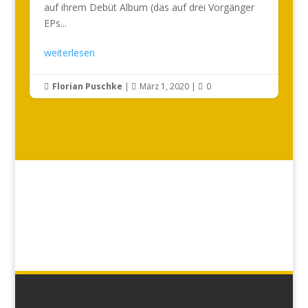
auf ihrem Debüt Album (das auf drei Vorgänger
EPs...
weiterlesen
Florian Puschke
|
März 1, 2020
|
0


