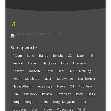
Schlagwörter
Album
Band
Bands
Bericht
CD
Daten
EP
Festival
Fragen
Hardcore
Infos
Interview
Konzert
konzerte
Kritik
Lied
Live
Meinung
Metal
Metalcore
Musik
Musikvideo
Nachbericht
Neues Album
neue single
News
Oi!
Pop-Punk
Punk
Punkrock
Review
Rezension
Rock
Single
Song
Songs
Tickets
Tough Magazine
tour
tourdates
Urteil
video
Videosingle
Vinyl