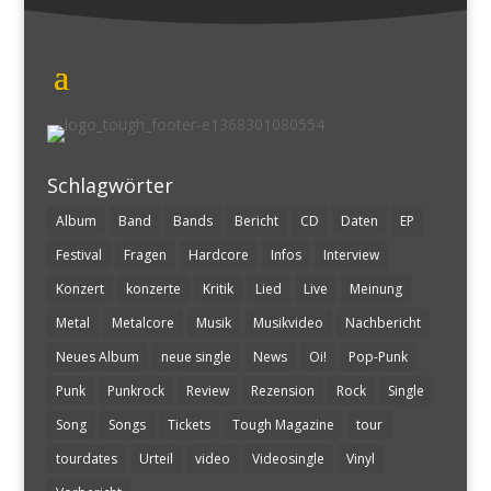
Schlagwörter
Album
Band
Bands
Bericht
CD
Daten
EP
Festival
Fragen
Hardcore
Infos
Interview
Konzert
konzerte
Kritik
Lied
Live
Meinung
Metal
Metalcore
Musik
Musikvideo
Nachbericht
Neues Album
neue single
News
Oi!
Pop-Punk
Punk
Punkrock
Review
Rezension
Rock
Single
Song
Songs
Tickets
Tough Magazine
tour
tourdates
Urteil
video
Videosingle
Vinyl