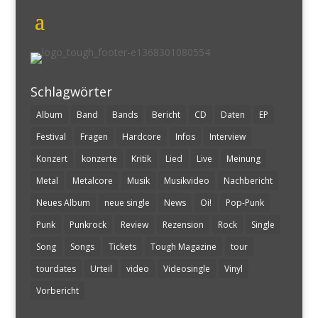
Schlagwörter
Album
Band
Bands
Bericht
CD
Daten
EP
Festival
Fragen
Hardcore
Infos
Interview
Konzert
konzerte
Kritik
Lied
Live
Meinung
Metal
Metalcore
Musik
Musikvideo
Nachbericht
Neues Album
neue single
News
Oi!
Pop-Punk
Punk
Punkrock
Review
Rezension
Rock
Single
Song
Songs
Tickets
Tough Magazine
tour
tourdates
Urteil
video
Videosingle
Vinyl
Vorbericht