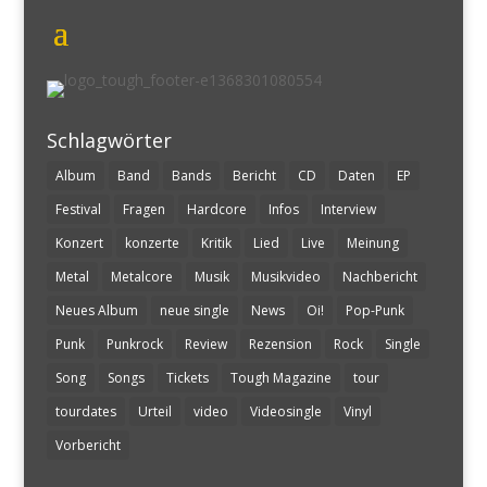
Schlagwörter
Album
Band
Bands
Bericht
CD
Daten
EP
Festival
Fragen
Hardcore
Infos
Interview
Konzert
konzerte
Kritik
Lied
Live
Meinung
Metal
Metalcore
Musik
Musikvideo
Nachbericht
Neues Album
neue single
News
Oi!
Pop-Punk
Punk
Punkrock
Review
Rezension
Rock
Single
Song
Songs
Tickets
Tough Magazine
tour
tourdates
Urteil
video
Videosingle
Vinyl
Vorbericht