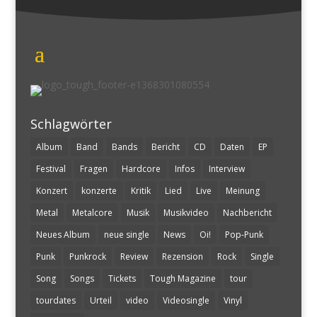
Schlagwörter
Album
Band
Bands
Bericht
CD
Daten
EP
Festival
Fragen
Hardcore
Infos
Interview
Konzert
konzerte
Kritik
Lied
Live
Meinung
Metal
Metalcore
Musik
Musikvideo
Nachbericht
Neues Album
neue single
News
Oi!
Pop-Punk
Punk
Punkrock
Review
Rezension
Rock
Single
Song
Songs
Tickets
Tough Magazine
tour
tourdates
Urteil
video
Videosingle
Vinyl