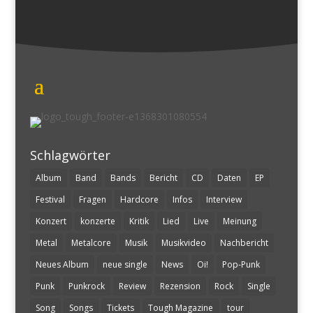
Schlagwörter
Album
Band
Bands
Bericht
CD
Daten
EP
Festival
Fragen
Hardcore
Infos
Interview
Konzert
konzerte
Kritik
Lied
Live
Meinung
Metal
Metalcore
Musik
Musikvideo
Nachbericht
Neues Album
neue single
News
Oi!
Pop-Punk
Punk
Punkrock
Review
Rezension
Rock
Single
Song
Songs
Tickets
Tough Magazine
tour