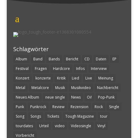
Schlagwörter
Album
Band
Bands
Bericht
CD
Daten
EP
Festival
Fragen
Hardcore
Infos
Interview
Konzert
konzerte
Kritik
Lied
Live
Meinung
Metal
Metalcore
Musik
Musikvideo
Nachbericht
Neues Album
neue single
News
Oi!
Pop-Punk
Punk
Punkrock
Review
Rezension
Rock
Single
Song
Songs
Tickets
Tough Magazine
tour
tourdates
Urteil
video
Videosingle
Vinyl
Vorbericht