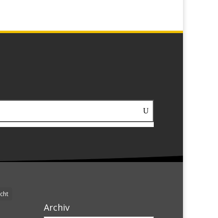
cht
Archiv