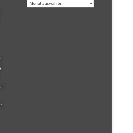
Archiv
k
n
ur
t