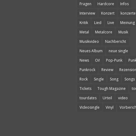
Fragen
Hardcore
Infos
Interview
Konzert
konzerte
Kritik
Lied
Live
Meinung
Metal
Metalcore
Musik
Musikvideo
Nachbericht
Neues Album
neue single
News
Oi!
Pop-Punk
Pun
Punkrock
Review
Rezensio
Rock
Single
Song
Songs
Tickets
Tough Magazine
to
tourdates
Urteil
video
Videosingle
Vinyl
Vorberich