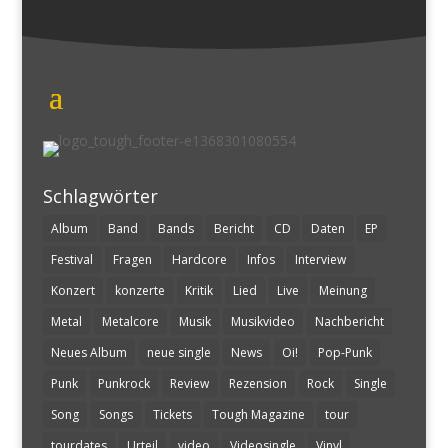
Schlagwörter
Album
Band
Bands
Bericht
CD
Daten
EP
Festival
Fragen
Hardcore
Infos
Interview
Konzert
konzerte
Kritik
Lied
Live
Meinung
Metal
Metalcore
Musik
Musikvideo
Nachbericht
Neues Album
neue single
News
Oi!
Pop-Punk
Punk
Punkrock
Review
Rezension
Rock
Single
Song
Songs
Tickets
Tough Magazine
tour
tourdates
Urteil
video
Videosingle
Vinyl