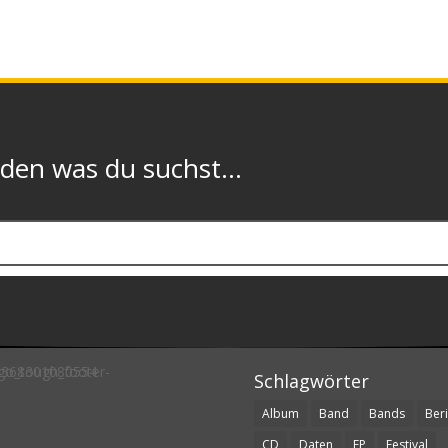
n was du suchst...
Schlagwörter
Album
Band
Bands
Beri
CD
Daten
EP
Festival