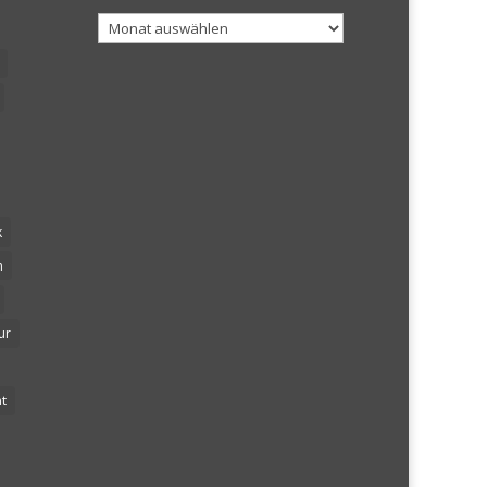
Archiv
k
n
ur
t