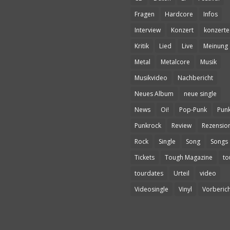
Fragen
Hardcore
Infos
Interview
Konzert
konzerte
Kritik
Lied
Live
Meinung
Metal
Metalcore
Musik
Musikvideo
Nachbericht
Neues Album
neue single
News
Oi!
Pop-Punk
Pun
Punkrock
Review
Rezensio
Rock
Single
Song
Songs
Tickets
Tough Magazine
to
tourdates
Urteil
video
Videosingle
Vinyl
Vorberich