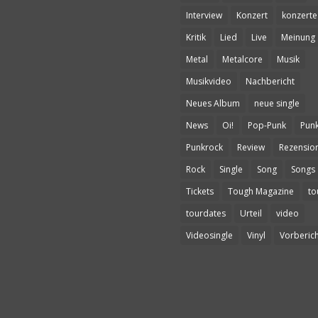
Interview
Konzert
konzerte
Kritik
Lied
Live
Meinung
Metal
Metalcore
Musik
Musikvideo
Nachbericht
Neues Album
neue single
News
Oi!
Pop-Punk
Pun
Punkrock
Review
Rezensio
Rock
Single
Song
Songs
Tickets
Tough Magazine
to
tourdates
Urteil
video
Videosingle
Vinyl
Vorberich