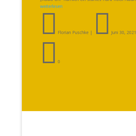
weiterlesen


Florian Puschke
|
Juni 30, 202

0