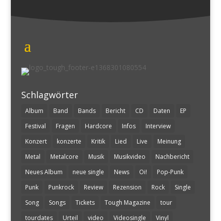
Schlagwörter
Album
Band
Bands
Bericht
CD
Daten
EP
Festival
Fragen
Hardcore
Infos
Interview
Konzert
konzerte
Kritik
Lied
Live
Meinung
Metal
Metalcore
Musik
Musikvideo
Nachbericht
Neues Album
neue single
News
Oi!
Pop-Punk
Punk
Punkrock
Review
Rezension
Rock
Single
Song
Songs
Tickets
Tough Magazine
tour
tourdates
Urteil
video
Videosingle
Vinyl