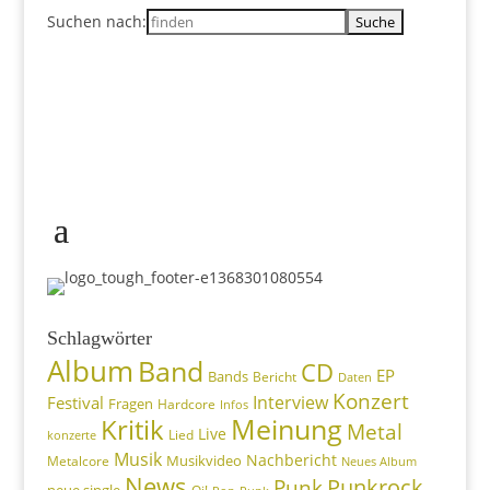
Suchen nach:
Schlagwörter
Album
Band
CD
EP
Bands
Bericht
Daten
Konzert
Interview
Festival
Fragen
Hardcore
Infos
Meinung
Kritik
Metal
Live
konzerte
Lied
Musik
Nachbericht
Musikvideo
Metalcore
Neues Album
News
Punkrock
Punk