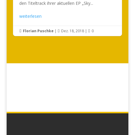
den Titeltrack ihrer aktuellen EP „Sky...
weiterlesen
Florian Puschke
|
Dez. 18, 2018
|
0


