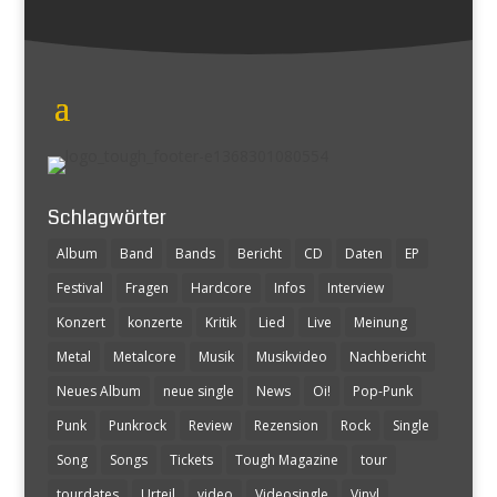
Schlagwörter
Album
Band
Bands
Bericht
CD
Daten
EP
Festival
Fragen
Hardcore
Infos
Interview
Konzert
konzerte
Kritik
Lied
Live
Meinung
Metal
Metalcore
Musik
Musikvideo
Nachbericht
Neues Album
neue single
News
Oi!
Pop-Punk
Punk
Punkrock
Review
Rezension
Rock
Single
Song
Songs
Tickets
Tough Magazine
tour
tourdates
Urteil
video
Videosingle
Vinyl