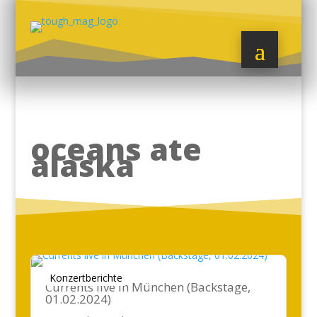
oceans ate
alaska
Konzertberichte
Currents live in München (Backstage,
01.02.2024)