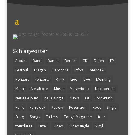
Schlagwörter
Album
Band
Bands
Bericht
CD
Daten
EP
Festival
Fragen
Hardcore
Infos
Interview
Konzert
konzerte
Kritik
Lied
Live
Meinung
Metal
Metalcore
Musik
Musikvideo
Nachbericht
Neues Album
neue single
News
Oi!
Pop-Punk
Punk
Punkrock
Review
Rezension
Rock
Single
Song
Songs
Tickets
Tough Magazine
tour
tourdates
Urteil
video
Videosingle
Vinyl