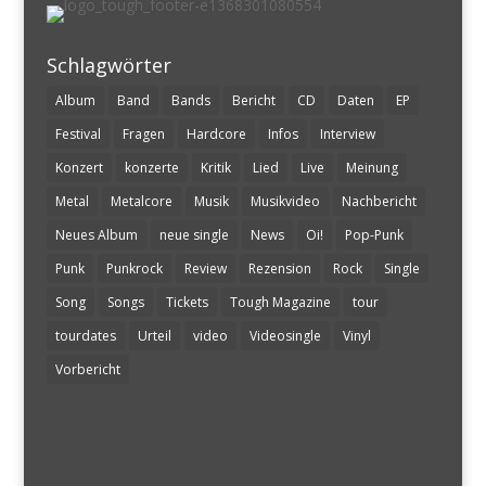
Schlagwörter
Album
Band
Bands
Bericht
CD
Daten
EP
Festival
Fragen
Hardcore
Infos
Interview
Konzert
konzerte
Kritik
Lied
Live
Meinung
Metal
Metalcore
Musik
Musikvideo
Nachbericht
Neues Album
neue single
News
Oi!
Pop-Punk
Punk
Punkrock
Review
Rezension
Rock
Single
Song
Songs
Tickets
Tough Magazine
tour
tourdates
Urteil
video
Videosingle
Vinyl
Vorbericht